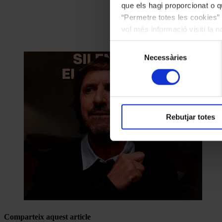
que els hagi proporcionat o qu
“Permetre totes les cookies” 
vol més informació visiti la 
les cookies en qualsevol mo
Selecció
Necessàries
de
consentiment
Rebutjar totes
Comparteix aquest article