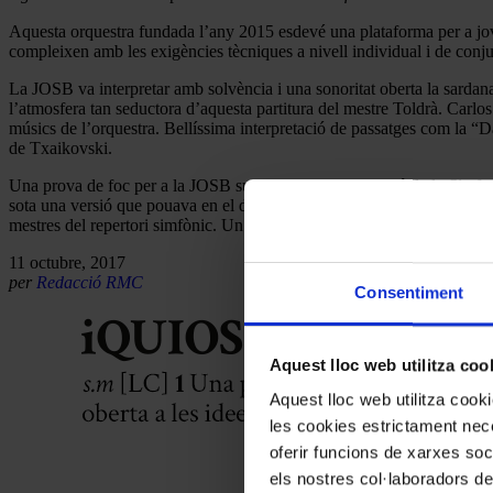
Aquesta orquestra fundada l’any 2015 esdevé una plataforma per a jove
compleixen amb les exigències tècniques a nivell individual i de conjun
La JOSB va interpretar amb solvència i una sonoritat oberta la sardana
l’atmosfera tan seductora d’aquesta partitura del mestre Toldrà. Carlos
músics de l’orquestra. Bellíssima interpretació de passatges com la “D
de Txaikovski.
Una prova de foc per a la JOSB suposava la interpretació de la
Simfo
sota una versió que pouava en el detallisme, en l’elegància del fraseig 
mestres del repertori simfònic. Un concert que, a més d’assolir la seva f
11 octubre, 2017
per
Redacció RMC
Consentiment
Aquest lloc web utilitza coo
Aquest lloc web utilitza coo
les cookies estrictament nece
oferir funcions de xarxes soc
els nostres col·laboradors de