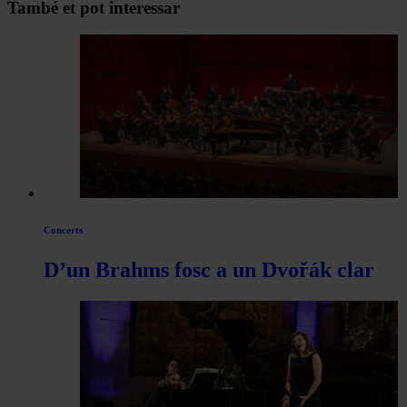
Navegar
També et pot interessar
per
les
articles
de
Actualitat
Concerts
D’un Brahms fosc a un Dvořák clar