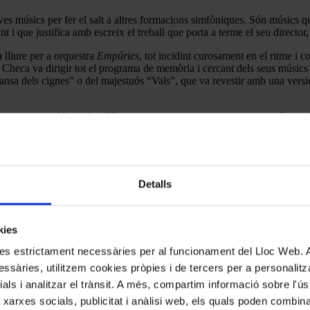
s músics per fer el salt a altres formacions simfòniques. Són músics q
t i que justifica amb escreix el treball que porta a terme el seu director
 lliure per a orquestra
Empúries
, tot incidint curosament en el ritme i c
 Checa va dirigir tot el programa de memòria i cercant dels seus músics e
ansa dels cignes” o del majestuós “Vals”, que va revestir amb una versi
nia del Nou Món
de Dvořák. I el resultat va assolir un nivell digníssim.
i en l’ expressivitat. Una versió de gran qualitat tècnica i que ens va f
inalitat benèfica, ens va corroborar la bona trajectòria d’aquesta jove or
Detalls
kies
kies estrictament necessàries per al funcionament del Lloc Web.
ssàries, utilitzem cookies pròpies i de tercers per a personalitza
ials i analitzar el trànsit. A més, compartim informació sobre l'
 xarxes socials, publicitat i anàlisi web, els quals poden combin