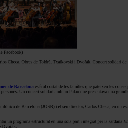
 de Facebook)
rlos Checa. Obres de Toldrà, Txaikovski i Dvořák. Concert solidari de
eimer de Barcelona
està al costat de les famílies que pateixen les conse
persones. Un concert solidari amb un Palau que presentava una grandíssi
Simfònica de Barcelona (JOSB) i el seu director, Carlos Checa, en un es
r un programa estructurat en una sola part i integrat per la sardana
Em
 Dvořák.