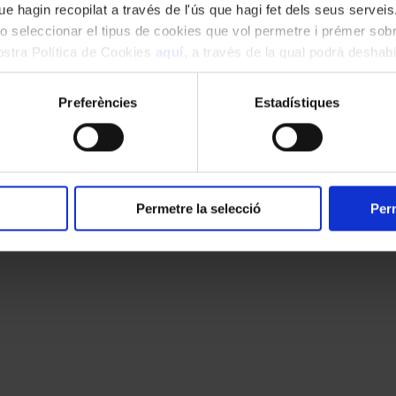
e hagin recopilat a través de l'ús que hagi fet dels seus serveis.
o seleccionar el tipus de cookies que vol permetre i prémer sobr
nostra Política de Cookies
aquí
, a través de la qual podrà deshabil
ment.
Preferències
Estadístiques
Permetre la selecció
Perm