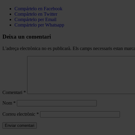
Compártelo en Facebook
Compártelo en Twitter
Compártelo per Email
Compártelo per Whatsapp
Deixa un comentari
L'adreça electrònica no es publicarà.
Els camps necessaris estan mar
Comentari
*
Nom
*
Correu electrònic
*