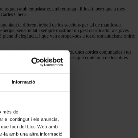
ue toquen amb entusiasme, amb entrega i il·lusió, però que a més
, Carles Checa.
ongeniant el diferent treball de les seccions per tal de manifestar
nergia, sensibilitat i sempre mostrant un gest clarificador als joves
ó plena d’elegància, i que van apropar-nos a tot el romanticisme oníric
 Un metall poderós, unes fustes càlides, unes cordes conjuntades i tot
er reviure aquelles inesborrables melodies que conté una de les obres
questra i del seu director.
Informació
 A més de
r el contingut i els anuncis,
ús que faci del Lloc Web amb
ar-la amb una altra informació