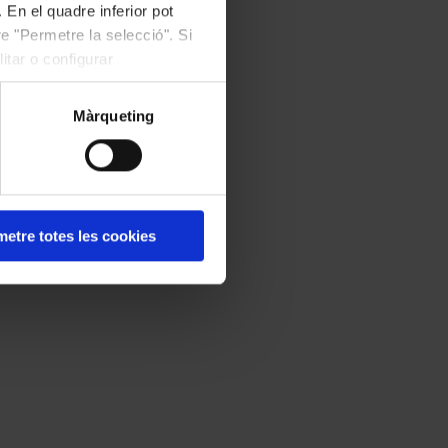
 En el quadre inferior pot
e "Permetre la selecció". Si
itar o configurar
Màrqueting
etre totes les cookies