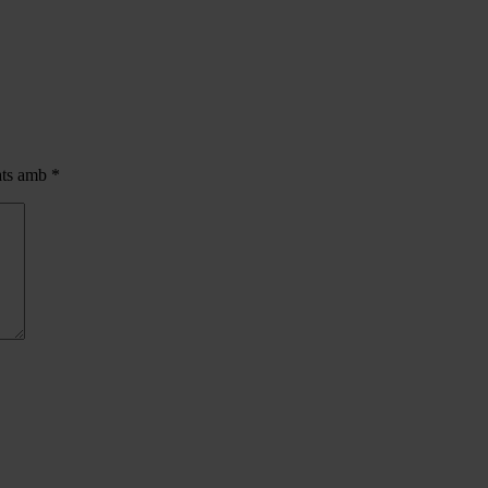
cats amb
*