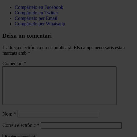
Compártelo en Facebook
Compártelo en Twitter
Compártelo per Email
Compártelo per Whatsapp
Deixa un comentari
L'adreça electrònica no es publicarà.
Els camps necessaris estan
marcats amb
*
Comentari
*
Nom
*
Correu electrònic
*