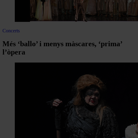
Concerts
Més ‘ballo’ i menys màscares, ‘prima’
l’òpera