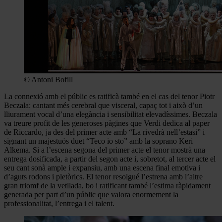
© Antoni Bofill
La connexió amb el públic es ratificà també en el cas del tenor Piotr
Beczala: cantant més cerebral que visceral, capaç tot i això d’un
lliurament vocal d’una elegància i sensibilitat elevadíssimes. Beczala
va treure profit de les generoses pàgines que Verdi dedica al paper
de Riccardo, ja des del primer acte amb “La rivedrà nell’estasi” i
signant un majestuós duet “Teco io sto” amb la soprano Keri
Alkema. Si a l’escena segona del primer acte el tenor mostrà una
entrega dosificada, a partir del segon acte i, sobretot, al tercer acte el
seu cant sonà ample i expansiu, amb una escena final emotiva i
d’aguts rodons i pletòrics. El tenor resolgué l’estrena amb l’altre
gran triomf de la vetllada, bo i ratificant també l’estima ràpidament
generada per part d’un públic que valora enormement la
professionalitat, l’entrega i el talent.