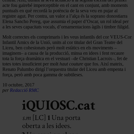
acte fou gairebé imperceptible en el cant en conjunt, amb moments
puntuals en què recordà la potència de la seva veu en pujar al
registre agut. Per contra, un valor a l’alça és la soprano donostiarra
Elena Sancho Pereg, que assumia el paper d’Oscar, un rol ideal per
a les seves capacitats vocals, d’ornamentacions àgils i timbre fúlgid.
Molt correctes els comprimaris i les veus infantils del cor VEUS-Cor
Infantil Amics de la Unió, units al cor titular del Gran Teatre del
Liceu, ben cohesionats però molt estàtics en els moviments –
imaginem– a causa de la producció, minsa en idees i fent recaure
tota la força dramàtica en el vestuari –de Christian Lacroix–, fet de
totes totes insuficient per molt
haut couture
que fos. Així mateix,
Renato Palumbo dirigí l’orquestra titular del Liceu amb empenta i
força, però amb poca gamma de subtileses.
10 octubre, 2017
per
Redacció RMC