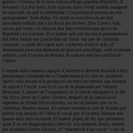
galeres i l’estrena de la seva exitosa trilogia popular (
Rigoletto, Il
trovatore
i
La traviata
). Amb aquesta òpera Verdi sembla inaugurar
un nou estil, en què el melodisme i l’orquestració prenen un nou
protagonisme. Sens dubte,
Un ballo in maschera
és un bon
precedent estilístic per a
La forza del destino, Don Carlo
i
Aida
,
encara per venir, i es situa en una línia evolutiva que prové de
Rigoletto
i
La traviata
. Si el primer acte ens mostra la preeminència
del ritme ternari tan característic de Verdi –un aire de
cabaletta
constant–, a partir del segon acte, i sobretot al tercer acte, el
dramatisme pren una dimensió de gran pes psicològic, amb moments
sublims, com l’escena de Renato, el caràcter més ben perfilat de
l’òpera.
Comptar amb cantants capaços d’assumir la densitat dramàtica dels
personatges i traslladar-ho a l’àmbit musical és clau en qualsevol
òpera i més encara si la producció escènica no ofereix cap element
de suport a l’acció, com és el cas de la proposada per Vincent
Boussard. L’anunci de l’assumpció de la funció inaugural (i la del
dia 10) a càrrec de Carlos Álvarez, després de la cancel·lació
esperada de Dmitri Hvorostovsky, va ser un bàlsam que es va
confirmar dissabte passat. El cantant assumia la part de Renato per
primer cop després de l’afecció vocal que el va tenir allunyat uns
quants anys dels escenaris. El mateix paper, de fet, que preparava
quan li va ser diagnosticada l’afecció. Un moment, doncs, emotiu
per al mateix Carlos Álvarez, el
“tancament d’un cercle”
com ell