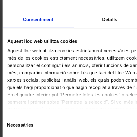
Consentiment
Detalls
Aquest lloc web utilitza cookies
Concerts
Aquest lloc web utilitza cookies estrictament necessàries pe
més de les cookies estrictament necessàries, utilitzem cooki
Montserrat Torrent a Peralada: un
personalitzar el contingut i els anuncis, oferir funcions de xarx
debut als 100 anys
més, compartim informació sobre l'ús que faci del Lloc Web 
xarxes socials, publicitat i anàlisi web, els quals poden com
que els hagi proporcionat o que hagin recopilat a través de l'
En el quadre inferior pot “Permetre totes les cookies” o selec
permetre i prémer sobre "Permetre la selecció". Si vol més inf
de Cookies
aquí
, a través de la qual podrà deshabilitar o co
moment.
Selecció
Necessàries
de
consentiment