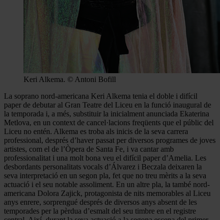
Keri Alkema. © Antoni Bofill
La soprano nord-americana Keri Alkema tenia el doble i difícil
paper de debutar al Gran Teatre del Liceu en la funció inaugural de
la temporada i, a més, substituir la inicialment anunciada Ekaterina
Metlova, en un context de cancel·lacions freqüents que el públic del
Liceu no entén. Alkema es troba als inicis de la seva carrera
professional, després d’haver passat per diversos programes de joves
artistes, com el de l’Òpera de Santa Fe, i va cantar amb
professionalitat i una molt bona veu el difícil paper d’Amelia. Les
desbordants personalitats vocals d’Álvarez i Beczala deixaren la
seva interpretació en un segon pla, fet que no treu mèrits a la seva
actuació i el seu notable assoliment. En un altre pla, la també nord-
americana Dolora Zajick, protagonista de nits memorables al Liceu
anys enrere, sorprengué després de diversos anys absent de les
temporades per la pèrdua d’esmalt del seu timbre en el registre
central. Així, durant la seva actuació a la segona escena del primer