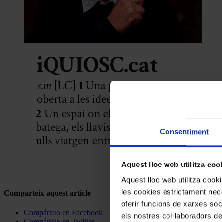
Consentiment
Aquest lloc web utilitza coo
Aquest lloc web utilitza coo
les cookies estrictament nece
Comparteix aquest article
oferir funcions de xarxes soc
Compártelo en Facebook
els nostres col·laboradors de
Compártelo en Twitter