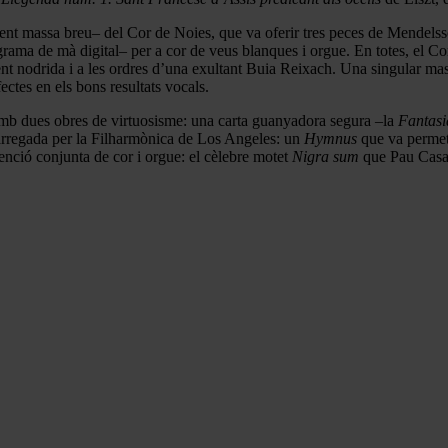
ent massa breu– del Cor de Noies, que va oferir tres peces de Mendels
ama de mà digital– per a cor de veus blanques i orgue. En totes, el Cor
nt nodrida i a les ordres d’una exultant Buia Reixach. Una singular masca
ectes en els bons resultats vocals.
r amb dues obres de virtuosisme: una carta guanyadora segura –la
Fantasi
carregada per la Filharmònica de Los Angeles: un
Hymnus
que va permetr
nció conjunta de cor i orgue: el cèlebre motet
Nigra sum
que Pau Casal