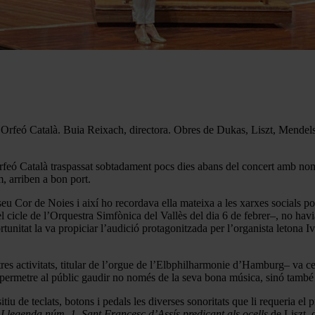
’Orfeó Català. Buia Reixach, directora. Obres de Dukas, Liszt, Mendel
rfeó Català traspassat sobtadament pocs dies abans del concert amb no
, arriben a bon port.
u Cor de Noies i així ho recordava ella mateixa a les xarxes socials po
cicle de l’Orquestra Simfònica del Vallès del dia 6 de febrer–, no havi
unitat la va propiciar l’audició protagonitzada per l’organista letona 
s activitats, titular de l’orgue de l’Elbphilharmonie d’Hamburg– va cent
 permetre al públic gaudir no només de la seva bona música, sinó també d
sitiu de teclats, botons i pedals les diverses sonoritats que li requeria
a
Llegenda núm. 1. Sant Francesc d’Assís
predicant als ocells
de Liszt, d