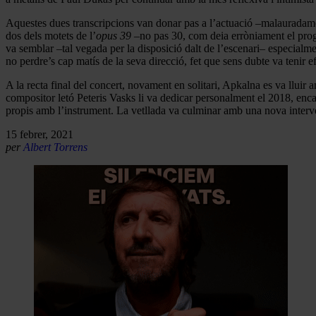
Aquestes dues transcripcions van donar pas a l’actuació –malauradam
dos dels motets de l’
opus 39
–no pas 30, com deia erròniament el progr
va semblar –tal vegada per la disposició dalt de l’escenari– especialme
no perdre’s cap matís de la seva direcció, fet que sens dubte va tenir ef
A la recta final del concert, novament en solitari, Apkalna es va llui
compositor letó Peteris Vasks li va dedicar personalment el 2018, en
propis amb l’instrument. La vetllada va culminar amb una nova interve
15 febrer, 2021
per
Albert Torrens