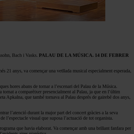
ssohn, Bach i Vasks.
PALAU DE LA MÚSICA. 14 DE FEBRER
més 21 anys, va començar una vetllada musical especialment esperada,
ques hores abans de tornar a l’escenari del Palau de la Música.
a tornat a comparèixer presencialment al Palau, ja que en l’últim
Iveta Apkalna, que també tornava al Palau després de gairebé dos anys,
rar l’atenció durant la major part del concert gràcies a la seva
e l’espectacle visual que suposa l’actuació de tot organista.
 el programa que havia elaborat. Va començar amb una brillant fanfara per
’evidents aires pianístics.