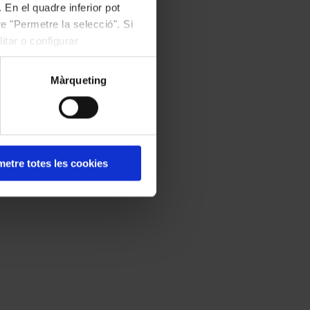
 En el quadre inferior pot
e "Permetre la selecció". Si
itar o configurar
Màrqueting
etre totes les cookies