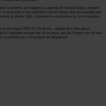
sohn: la primera, un fragment
a cappella
de l’oratori
Elias
, i després
 va demostrar el seu esplèndid estat de forma, amb una plantilla que
reta de plàstic rígid i transparent va permetre a les joves cantaires
a en Sol major, BWV 572
de Bach–, seguida de l’obra que el
e a l’organista mostrar tots els recursos, tant de l’orgue com els seus
s va escriure per a l’Escolania de Montserrat.