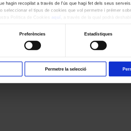
e hagin recopilat a través de l'ús que hagi fet dels seus serveis.
o seleccionar el tipus de cookies que vol permetre i prémer sobr
nostra Política de Cookies
aquí
, a través de la qual podrà deshabil
ment.
cats amb
*
Preferències
Estadístiques
Permetre la selecció
Perm