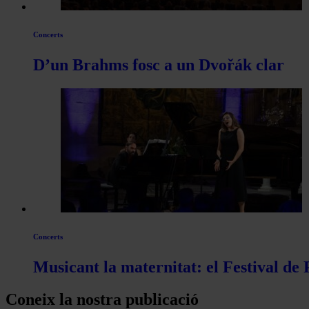
Concerts
D’un Brahms fosc a un Dvořák clar
Concerts
Musicant la maternitat: el Festival de
Coneix la nostra publicació