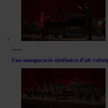
les
articles
de
Actualitat
Concerts
Una inauguració simfònica d’alt voltat