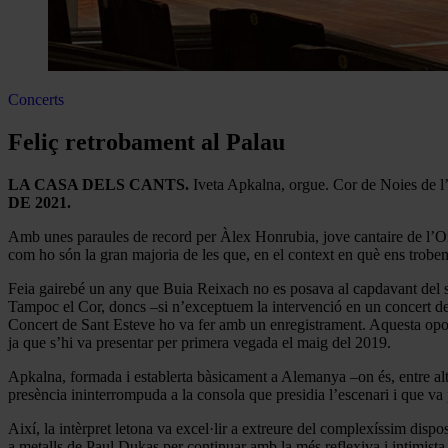
Concerts
Feliç retrobament al Palau
LA CASA DELS CANTS.
Iveta Apkalna, orgue. Cor de Noies de l
DE 2021.
Amb unes paraules de record per Àlex Honrubia, jove cantaire de l’O
com ho són la gran majoria de les que, en el context en què ens trobem
Feia gairebé un any que Buia Reixach no es posava al capdavant del se
Tampoc el Cor, doncs –si n’exceptuem la intervenció en un concert del 
Concert de Sant Esteve ho va fer amb un enregistrament. Aquesta oport
ja que s’hi va presentar per primera vegada el maig del 2019.
Apkalna, formada i establerta bàsicament a Alemanya –on és, entre altre
presència ininterrompuda a la consola que presidia l’escenari i que va
Així, la intèrpret letona va excel·lir a extreure del complexíssim dispo
a metalls de Paul Dukas per continuar amb la més reflexiva i intimist