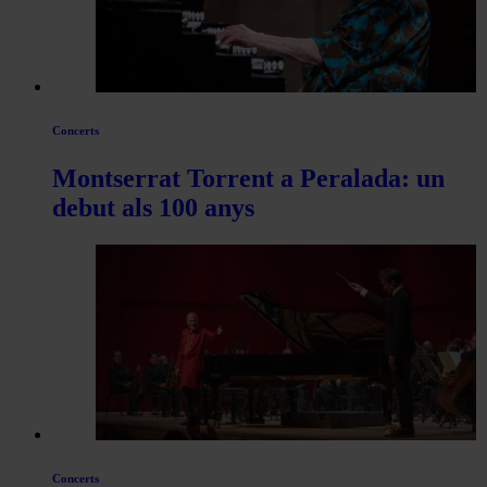
Concerts
Montserrat Torrent a Peralada: un
debut als 100 anys
Concerts