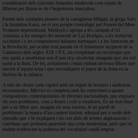
consideració dels convents femenins medievals com espais de
llibertat per lliurar-se de l’hegemonia masculina.
Partint dels exemples pioners de la cartaginesa Milqart, la grega Safo
i la bizantina Kassi, en el seu periple cronològic pel Ponent del Mare
Nostrum septentrional, Medinyà s’apropa a les cantants d’Al
Andalus, a les monges del monestir de Las Huelgas, a les
trobairitz
occitanes i a les compositores italianes barroques i a les franceses de
la Revolució, per acabar fent parada en el feminisme incipient de la
Catalunya dels segles XIX i XX, tot completant un recorregut que
ens ajuda a assabentar-nos d’una rica creativitat amagada que ara vol
sortir a la llum. De fet, actualment s’estan editant diversos llibres que
tracten d’aquest tema i que reivindiquen el paper de la dona en la
història de la música.
A més de cloure cada capítol amb un seguit de lectures i audicions
recomanades,
Múrries
es completa amb les entrevistes a quatre
compositores contemporànies de diverses nacionalitats, que exposen
els seus problemes, com a dones i com a creadores. És un bon final
per a un llibre que, malgrat els seus encerts, té un parell de
problemes: la manca d’un context històric adequat per a molts dels
episodis que s’hi expliquen i un cert abús de termes anglosaxons i
castellans que pretenen aparentar una certa modernitat, però que en
realitat evidencien la pobresa del vocabulari català emprat.