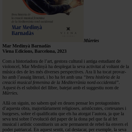
Múrries
Mar Medinyà Barnadàs
Viena Edicions, Barcelona, 2023
Com a historiadora de l’art, gestora cultural i antiga estudiant de
violoncel, Mar Medinyà ha desplegat la seva activitat al voltant de la
música des de les més diverses perspectives. Ara li ha tocat provar-
ho amb l’assaig literari, i ho ha fet amb una
“breu història de la
creació musical femenina de la Mediterrània nord-occidental”.
Aquest és el subtítol del llibre, batejat amb el suggestiu nom de
Múrries.
Allà on siguin, no sabem què en deuen pensar les protagonistes
d’aquesta obra, majoritàriament religioses, aristòcrates, cortesanes i
burgeses, sobre el qualificatiu que els ha atorgat l’autora, ja que la
seva tesi sobre l’evolució del paper de la dona pel que fa al fet
musical i artístic constitueix un acte permanent de rebel·lia envers el
poder patriarcal. En aquest sentit, cal destacar, per exemple, la seva