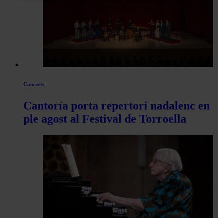
articles
de
Actualitat
Concerts
Cantoría porta repertori nadalenc en
ple agost al Festival de Torroella