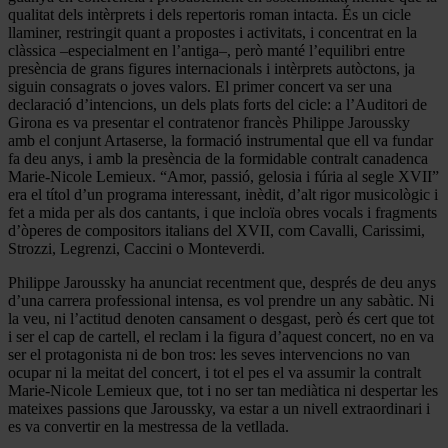
qualitat dels intèrprets i dels repertoris roman intacta. És un cicle
llaminer, restringit quant a propostes i activitats, i concentrat en la
clàssica –especialment en l’antiga–, però manté l’equilibri entre
presència de grans figures internacionals i intèrprets autòctons, ja
siguin consagrats o joves valors. El primer concert va ser una
declaració d’intencions, un dels plats forts del cicle: a l’Auditori de
Girona es va presentar el contratenor francès Philippe Jaroussky
amb el conjunt Artaserse, la formació instrumental que ell va fundar
fa deu anys, i amb la presència de la formidable contralt canadenca
Marie-Nicole Lemieux. “Amor, passió, gelosia i fúria al segle XVII”
era el títol d’un programa interessant, inèdit, d’alt rigor musicològic i
fet a mida per als dos cantants, i que incloïa obres vocals i fragments
d’òperes de compositors italians del XVII, com Cavalli, Carissimi,
Strozzi, Legrenzi, Caccini o Monteverdi.
Philippe Jaroussky ha anunciat recentment que, després de deu anys
d’una carrera professional intensa, es vol prendre un any sabàtic. Ni
la veu, ni l’actitud denoten cansament o desgast, però és cert que tot
i ser el cap de cartell, el reclam i la figura d’aquest concert, no en va
ser el protagonista ni de bon tros: les seves intervencions no van
ocupar ni la meitat del concert, i tot el pes el va assumir la contralt
Marie-Nicole Lemieux que, tot i no ser tan mediàtica ni despertar les
mateixes passions que Jaroussky, va estar a un nivell extraordinari i
es va convertir en la mestressa de la vetllada.