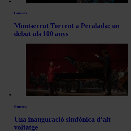
Concerts
Montserrat Torrent a Peralada: un
debut als 100 anys
Concerts
Una inauguració simfònica d’alt
voltatge