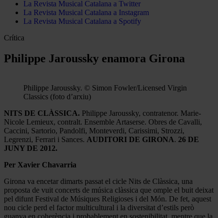
La Revista Musical Catalana a Twitter
La Revista Musical Catalana a Instagram
La Revista Musical Catalana a Spotify
Crítica
Philippe Jaroussky enamora Girona
Philippe Jaroussky. © Simon Fowler/Licensed Virgin
Classics (foto d’arxiu)
NITS DE CLÀSSICA.
Philippe Jaroussky, contratenor. Marie-
Nicole Lemieux, contralt. Ensemble Artaserse. Obres de Cavalli,
Caccini, Sartorio, Pandolfi, Monteverdi, Carissimi, Strozzi,
Legrenzi, Ferrari i Sances.
AUDITORI DE GIRONA
.
26 DE
JUNY DE 2012.
Per Xavier Chavarria
Girona va encetar dimarts passat el cicle Nits de Clàssica, una
proposta de vuit concerts de música clàssica que omple el buit deixat
pel difunt Festival de Músiques Religioses i del Món. De fet, aquest
nou cicle perd el factor multicultural i la diversitat d’estils però
guanya en coherència i probablement en sostenibilitat, mentre que la