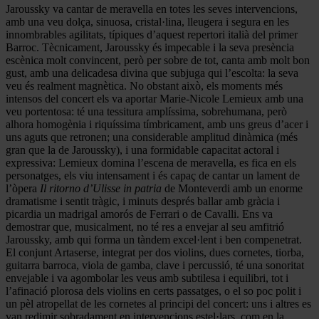
Jaroussky va cantar de meravella en totes les seves intervencions,
amb una veu dolça, sinuosa, cristal·lina, lleugera i segura en les
innombrables agilitats, típiques d’aquest repertori italià del primer
Barroc. Tècnicament, Jaroussky és impecable i la seva presència
escènica molt convincent, però per sobre de tot, canta amb molt bon
gust, amb una delicadesa divina que subjuga qui l’escolta: la seva
veu és realment magnètica. No obstant això, els moments més
intensos del concert els va aportar Marie-Nicole Lemieux amb una
veu portentosa: té una tessitura amplíssima, sobrehumana, però
alhora homogènia i riquíssima tímbricament, amb uns greus d’acer i
uns aguts que retronen; una considerable amplitud dinàmica (més
gran que la de Jaroussky), i una formidable capacitat actoral i
expressiva: Lemieux domina l’escena de meravella, es fica en els
personatges, els viu intensament i és capaç de cantar un lament de
l’òpera
Il ritorno d’Ulisse in patria
de Monteverdi amb un enorme
dramatisme i sentit tràgic, i minuts després ballar amb gràcia i
picardia un madrigal amorós de Ferrari o de Cavalli. Ens va
demostrar que, musicalment, no té res a envejar al seu amfitrió
Jaroussky, amb qui forma un tàndem excel·lent i ben compenetrat.
El conjunt Artaserse, integrat per dos violins, dues cornetes, tiorba,
guitarra barroca, viola de gamba, clave i percussió, té una sonoritat
envejable i va agombolar les veus amb subtilesa i equilibri, tot i
l’afinació plorosa dels violins en certs passatges, o el so poc polit i
un pèl atropellat de les cornetes al principi del concert: uns i altres es
van redimir sobradament en intervencions estel·lars, com en la