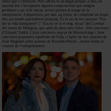
obres que s’ofereixen. Però alhora és un llegat perquè, a més, en
aquesta tria s’incorporen algunes composicions que malgrat
pertànyer a un cicle tancat, sovint queden al marge de la
interpretació. Adquireixen, per tant, un esforç de completar un
llegat
fins ara només parcialment projectat. És el cas de les cançons “Fes-
me la vida transparent” i “Ara no sé si et veig, encar” del
Combat
del somni
de Mompou, que amb els altres tres cicles –
Seis canciones
d’Eduard Toldrà,
Cinco canciones negras
de Montsalvatge i
Siete
canciones populares españolas
de Falla i l’aplec de tres cançons de
Joan Magrané sobre poesies de Rosselló-Pòrcel–, donen forma al
conjunt de l’enregistrament.