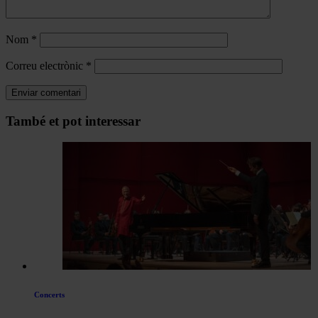
Nom
*
Correu electrònic
*
Navegar
També et pot interessar
per
les
articles
de
Actualitat
Concerts