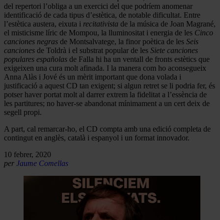
del repertori l’obliga a un exercici del que podríem anomenar
identificació de cada tipus d’estètica, de notable dificultat. Entre
l’estètica austera, eixuta i
recitativista
de la música de Joan Magrané,
el misticisme líric de Mompou, la lluminositat i energia de les
Cinco
canciones negras
de Montsalvatege, la finor poètica de les
Seis
canciones
de Toldrà i el substrat popular de les
Siete canciones
populares españolas
de Falla hi ha un ventall de fronts estètics que
exigeixen una cura molt afinada. I la manera com ho aconsegueix
Anna Alàs i Jové és un mèrit important que dona volada i
justificació a aquest CD tan exigent; si algun retret se li podria fer, és
potser haver portat molt al darrer extrem la fidelitat a l’essència de
les partitures; no haver-se abandonat mínimament a un cert deix de
segell propi.
A part, cal remarcar-ho, el CD compta amb una edició completa de
contingut en anglès, català i espanyol i un format innovador.
10 febrer, 2020
per
Jaume Comellas