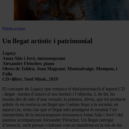
Publicacions
Un llegat artístic i patrimonial
Legacy
Anna Alàs i Jové, mezzosoprano
Alexander Fleischer, piano
Obres de Toldrà, Joan Magrané, Montsalvatge, Mompou, i
Falla
CD+llibre, Seed Music, 2019
El concepte de
Legacy
que remarca el títol/presentació d’aquest CD
–llegat– mostra d’antuvi el seu horitzó i l’objectiu. I, de fet, ho
mostra des de més d’una vessant; la primera, òbvia, que tot producte
artístic és en essència un llegat que l’artista
llega
a la societat; en
aquest cas, resta clar que el llegat més primigeni és mostrar l’art
interpretatiu de la mezzosoprano terrassenca Anna Alàs i Jové i del
pianista acompanyant Alexander Fleischer. Un llegat carregat
d’intenció, molt pensat i elaborat com es manifesta en la tria de les