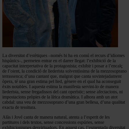
La diversitat d’estètiques –només hi ha en comú el recurs d’idiomes
hispànics–, permeten entrar en el darrer llegat: l’exhibició de la
capacitat interpretativa de la protagonista; exhibir i posar a l’encalç
de l’oient, la condició de liederista solventíssima de la mezzosoprano
terrassenca; d’una cantant que, malgrat que canta sovintejadament
òpera, té una gran estima pel lied, gènere en el qual ha aconseguit
èxits notables. I aquesta estima la manifesta servint-lo de manera
liederista, sense fregadissos del cant operístic; sense afectacions, ni
impostacions pròpies de la lírica dramàtica. I alhora amb un atot
cabdal: una veu de mezzosoprano d’una gran bellesa, d’una qualitat
exacta de tessitura.
Alàs i Jové canta de manera natural, atenta a l’esperit de les
partitures i dels textos, sense concessions espúries, sense
exhibicionismes desvirtuadors. En aquest cas, l’esmentada diversitat