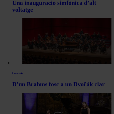
Una inauguració simfònica d’alt
voltatge
Concerts
D’un Brahms fosc a un Dvořák clar