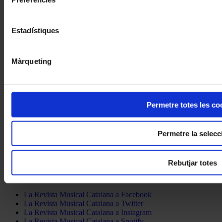
Subscriu-te
Twitter feed is not available at the moment.
Segueix-nos a Twitter
Estadístiques
Accedeix a l’hemeroteca de la Revista Musical Catalana
clicant
aquí
Màrqueting
Sobre la RMC
Contacte
Punts de venda
Subscriu-te
Permetre totes les co
Publicitat
Webs recomanades
Permetre la selecc
Avís legal
Política de privacitat
Sobre les cookies
Rebutjar totes
Segueix la RMC
La Revista Musical Catalana a Facebook
La Revista Musical Catalana a Twitter
La Revista Musical Catalana a Instagram
La Revista Musical Catalana a Spotify