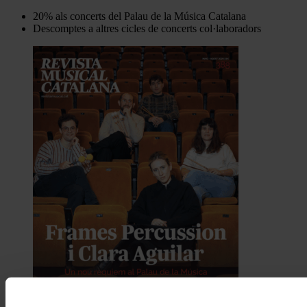
20% als concerts del Palau de la Música Catalana
Descomptes a altres cicles de concerts col·laboradors