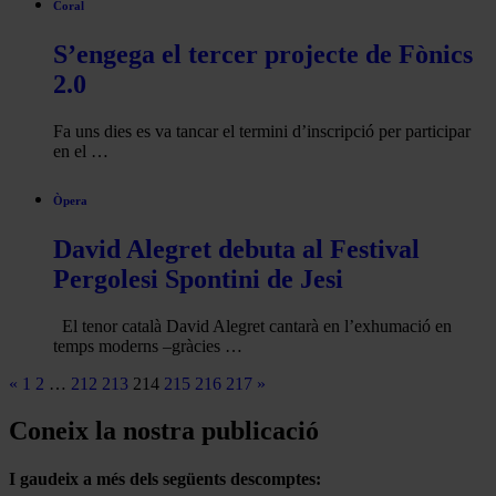
Coral
S’engega el tercer projecte de Fònics
2.0
Fa uns dies es va tancar el termini d’inscripció per participar
en el …
Òpera
David Alegret debuta al Festival
Pergolesi Spontini de Jesi
El tenor català David Alegret cantarà en l’exhumació en
temps moderns –gràcies …
«
1
2
…
212
213
214
215
216
217
»
Coneix la nostra publicació
I gaudeix a més dels següents descomptes: