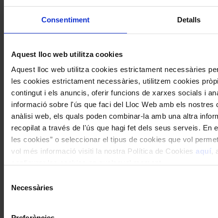
Consentiment
Detalls
Aquest lloc web utilitza cookies
Aquest lloc web utilitza cookies estrictament necessàries p
les cookies estrictament necessàries, utilitzem cookies pròpie
contingut i els anuncis, oferir funcions de xarxes socials i an
informació sobre l'ús que faci del Lloc Web amb els nostres c
anàlisi web, els quals poden combinar-la amb una altra infor
recopilat a través de l'ús que hagi fet dels seus serveis. En e
les cookies” o seleccionar el tipus de cookies que vol permet
vol més informació visiti la nostra Política de Cookies
aquí
, 
configurar les cookies en qualsevol moment.
Selecció
Necessàries
de
consentiment
Preferències